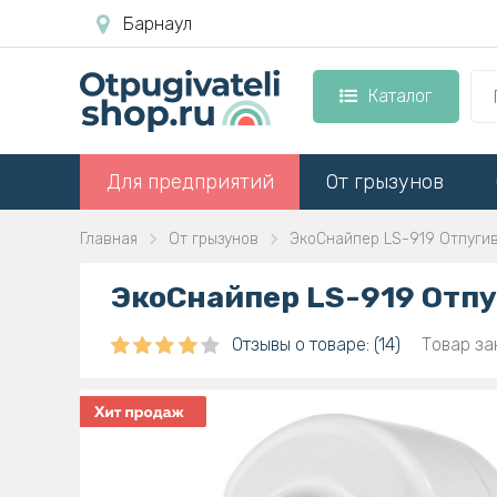
Барнаул
Каталог
Для предприятий
От грызунов
Главная
От грызунов
ЭкоСнайпер LS-919 Отпугив
ЭкоСнайпер LS-919 Отпу
Отзывы о товаре: (14)
Товар за