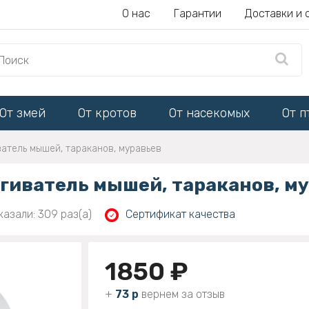
О нас
Гарантии
Доставки и 
От змей
От кротов
От насекомых
От п
атель мышей, тараканов, муравьев
гиватель мышей, тараканов, м
казали: 309 раз(а)
Сертификат качества
1850 ₽
+
73 р
вернем за отзыв