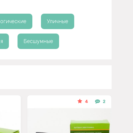
огические
Уличные
я
Бесшумные
4
2