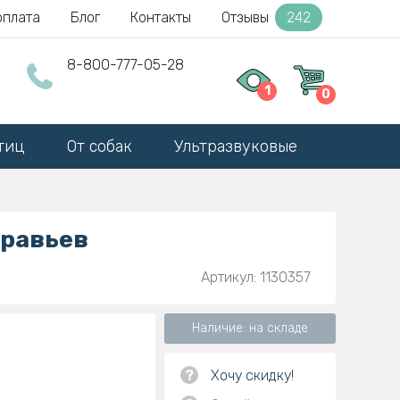
оплата
Блог
Контакты
Отзывы
242
8-800-777-05-28
1
0
тиц
От собак
Ультразвуковые
уравьев
Артикул: 1130357
Наличие: на складе
?
Хочу скидку!