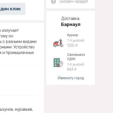
?
Онлайн-кредит
один клик
Доставка:
Барнаул
 излучает
Курьер
тому он
7-9 дня(ей)
ы с разными видами
1235 ₽
омыми. Устройство
ых и промышленных
Самовывоз
СДЭК
7-9 дня(ей)
863 ₽
Изменить город
ызунов, муравьев,