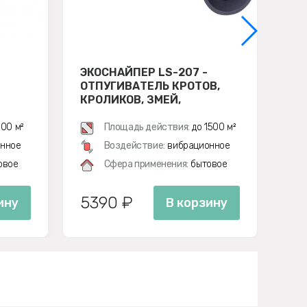
ЭКОСНАЙПЕР LS-207 -
УЛ
ОТПУГИВАТЕЛЬ КРОТОВ,
ЭЛ
КРОЛИКОВ, ЗМЕЙ,
ОТ
ГРЫЗУНОВ (ЗВУКО-
НА
ВИБРАЦИОННЫЙ)
AN
00 м²
Площадь действия:
до 1500 м²
нное
Воздействие:
вибрационное
овое
Сфера применения:
бытовое
5390 ₽
37
ину
В корзину