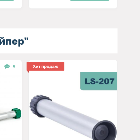
йпер"
9