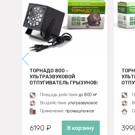
ТОРНАДО 800 -
ТОРН
УЛЬТРАЗВУКОВОЙ
УЛЬТ
ОТПУГИВАТЕЛЬ ГРЫЗУНОВ:
ОТПУ
КРЫС И МЫШЕЙ
КРЫС
Площадь действия:
до 800 м²
П
Воздействие:
ультразвуковое
В
Применение:
промышленное
С
6190 ₽
399
В корзину