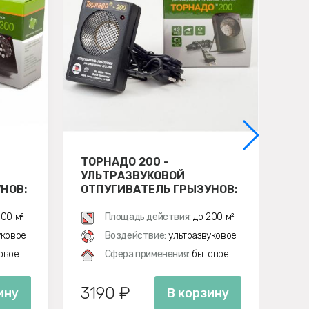
ТОРНАДО 200 -
УЛ
УЛЬТРАЗВУКОВОЙ
ЭЛ
НОВ:
ОТПУГИВАТЕЛЬ ГРЫЗУНОВ:
ОТ
КРЫС И МЫШЕЙ
ЭК
00 м²
Площадь действия:
до 200 м²
уковое
Воздействие:
ультразвуковое
овое
Сфера применения:
бытовое
3190 ₽
5
ину
В корзину