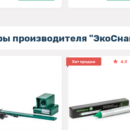
ры производителя "ЭкоСна
4.9