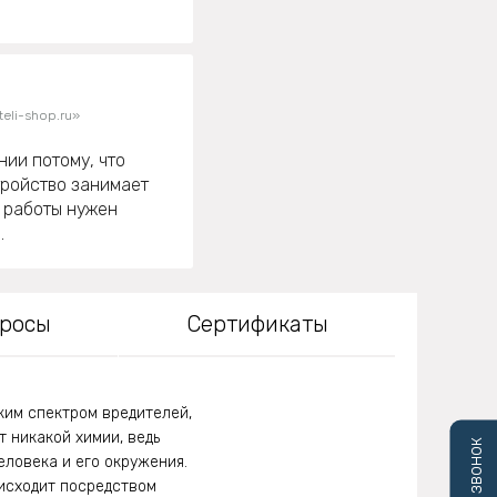
eli-shop.ru»
нии потому, что
стройство занимает
о работы нужен
.
просы
Сертификаты
ким спектром вредителей,
 никакой химии, ведь
еловека и его окружения.
оисходит посредством