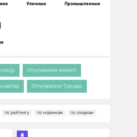
кие
Уличные
Промышленные
ые
hnology
Отпугиватели Weitech
оснайпер
Отпугиватели Торнадо
по рейтингу
по новинкам
по скидкам