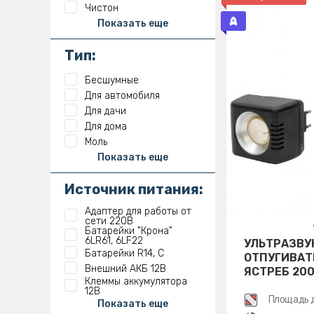
Чистон
Показать еще
Тип:
Бесшумные
Для автомобиля
Для дачи
Для дома
Моль
Показать еще
Источник питания:
Адаптер для работы от
сети 220В
Батарейки "Крона"
6LR61, 6LF22
УЛЬТРАЗВУ
Батарейки R14, C
ОТПУГИВАТ
Внешний АКБ 12В
ЯСТРЕБ 20
Клеммы аккумулятора
12В
Площадь 
Показать еще