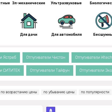
итные
Эл-механические
Ультразвуковые
Биологичес
Для дачи
Для автомобиля
Бесшумн
и Ястреб
Отпугиватели Чистон
Отпугиватели I4tec
ли СИТИТЕК
Отпугиватели Тайфун
Отпугиватели Эк
по возрастанию цены
по убыванию цены
по популярности