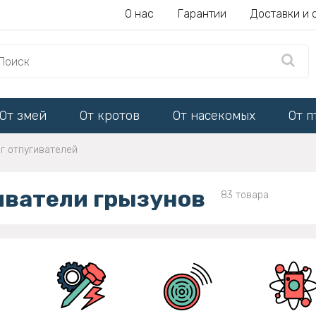
О нас
Гарантии
Доставки и 
От змей
От кротов
От насекомых
От п
г отпугивателей
иватели грызунов
83 товара