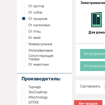
Электромагн
От кротов
От собак
От грызунов
От насекомых
От птиц
Для дома
От змей
Универсальные
Ультразвуковые
Отпугивател
Сопутствующие
товары
От животных
Отпугивате
Производитель:
Сортировать:
Торнадо
ЭкоСнайпер
i4technology
SITITEK