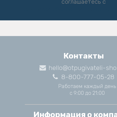
соглашаетесь с
политикой обработки персональ
Контакты
hello@otpugivateli-sho
8-800-777-05-28
Работаем каждый день
с 9:00 до 21:00
Информация о комп