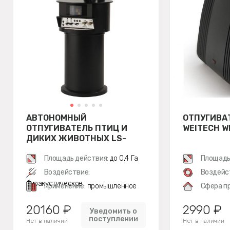
АВТОНОМНЫЙ
ОТПУГИВА
ОТПУГИВАТЕЛЬ ПТИЦ И
WEITECH W
ДИКИХ ЖИВОТНЫХ LS-
2020BG
Площадь действия:
до 0,4 Га
Площадь
Воздействие:
Воздейс
биоакустическое
Применение:
промышленное
Сфера п
20160 ₽
2990 ₽
Уведомить о
поступлении
Нет в наличии
Нет в наличии