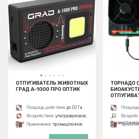
ОТПУГИВАТЕЛЬ ЖИВОТНЫХ
ТОРНАДО О
ГРАД А-1000 ПРО ОПТИК
БИОАКУСТ
ОТПУГИВА
Площадь действия:
до 0,1 Га
Площадь
Воздействие:
ультразвуковое,
Воздейс
звук
биоакустичес
Применение:
промышленное
Примене